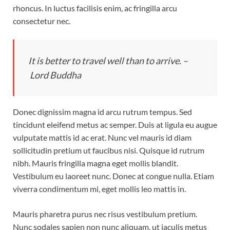
rhoncus. In luctus facilisis enim, ac fringilla arcu
consectetur nec.
It is better to travel well than to arrive. –
Lord Buddha
Donec dignissim magna id arcu rutrum tempus. Sed
tincidunt eleifend metus ac semper. Duis at ligula eu augue
vulputate mattis id ac erat. Nunc vel mauris id diam
sollicitudin pretium ut faucibus nisi. Quisque id rutrum
nibh. Mauris fringilla magna eget mollis blandit.
Vestibulum eu laoreet nunc. Donec at congue nulla. Etiam
viverra condimentum mi, eget mollis leo mattis in.
Mauris pharetra purus nec risus vestibulum pretium.
Nunc sodales sapien non nunc aliquam, ut iaculis metus