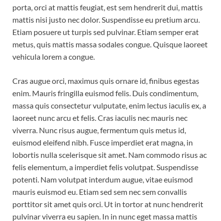
porta, orci at mattis feugiat, est sem hendrerit dui, mattis
mattis nisi justo nec dolor. Suspendisse eu pretium arcu.
Etiam posuere ut turpis sed pulvinar. Etiam semper erat
metus, quis mattis massa sodales congue. Quisque laoreet
vehicula lorem a congue.
Cras augue orci, maximus quis ornare id, finibus egestas
enim. Mauris fringilla euismod felis. Duis condimentum,
massa quis consectetur vulputate, enim lectus iaculis ex, a
laoreet nunc arcu et felis. Cras iaculis nec mauris nec
viverra. Nunc risus augue, fermentum quis metus id,
euismod eleifend nibh. Fusce imperdiet erat magna, in
lobortis nulla scelerisque sit amet. Nam commodo risus ac
felis elementum, a imperdiet felis volutpat. Suspendisse
potenti. Nam volutpat interdum augue, vitae euismod
mauris euismod eu. Etiam sed sem nec sem convallis
porttitor sit amet quis orci. Ut in tortor at nunc hendrerit
pulvinar viverra eu sapien. In in nunc eget massa mattis