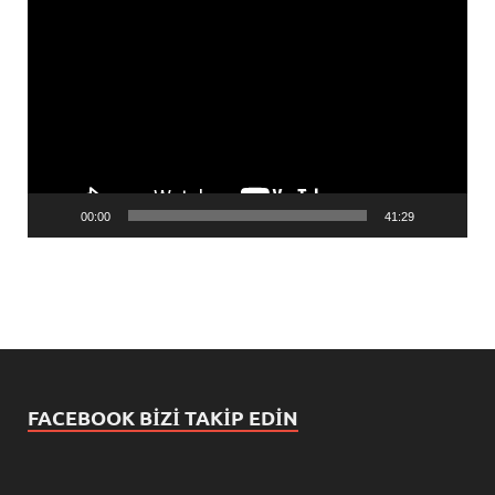
Video
oynatıcı
00:00
41:29
FACEBOOK BIZI TAKIP EDIN