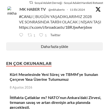
Sosyal Adalet Derneği - Sosyal Adalet Hareketi Retweetlend
MK HABER TV
@mkhabertv
·
11 Eki 2024
#CANLI
| BUGÜN YAŞADIKLARIMIZ 2028
VE SONRASINDA TARİH OLACAK | NİŞAN TAŞI
https://x.com/i/broadcasts/1BRJjwAerjdxw
Twitter
1
5
Daha fazla yükle
EN ÇOK OKUNANLAR
Kürt Meselesinde Yeni Süreç ve TBMM’ye Sunulan
Çerçeve Yasa Üzerine Tutumumuz
8 Ağustos 2026
İttifakta Çatlaklar mı? NATO’nun Ankara’daki Zirvesi,
tırmanan savaş ve artan direnişin arka planında
gerçekleşti.