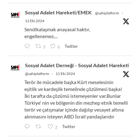
Sosyal Adalet Hareketi/EMEK
@sahiplatform
·
12 Eki 2024
Sendikalaşmak anayasal haktır,
engellenemez....
Twitter
3
6
Sosyal Adalet Derneği - Sosyal Adalet Hareketi
@sahiplatform
·
11 Eki 2024
Terör ile mücadele başka Kürt meselesinin
eşitlik ve kardeşlik temelinde çözülmesi başka!
İki tarafta da çözümü istemeyenler var.Bunlar
Türkiye' nin ve bölgenin din mezhep etnik temelli
terör ve çatışmalar içinde dağılıp vesayet altına
alınmasını isteyen ABD İsrail yandaşlarıdır
Twitter
2