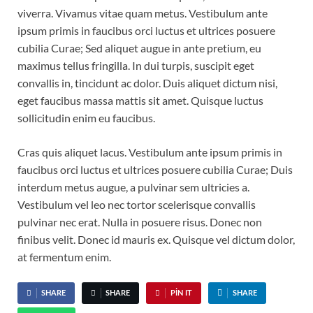
viverra. Vivamus vitae quam metus. Vestibulum ante
ipsum primis in faucibus orci luctus et ultrices posuere
cubilia Curae; Sed aliquet augue in ante pretium, eu
maximus tellus fringilla. In dui turpis, suscipit eget
convallis in, tincidunt ac dolor. Duis aliquet dictum nisi,
eget faucibus massa mattis sit amet. Quisque luctus
sollicitudin enim eu faucibus.
Cras quis aliquet lacus. Vestibulum ante ipsum primis in
faucibus orci luctus et ultrices posuere cubilia Curae; Duis
interdum metus augue, a pulvinar sem ultricies a.
Vestibulum vel leo nec tortor scelerisque convallis
pulvinar nec erat. Nulla in posuere risus. Donec non
finibus velit. Donec id mauris ex. Quisque vel dictum dolor,
at fermentum enim.
SHARE
SHARE
PIN IT
SHARE