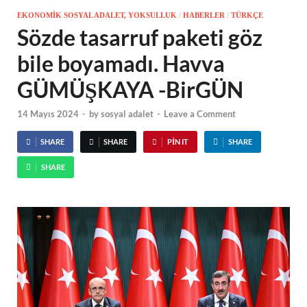
EKONOMIK SOSYAL ADALET, YOKSULLUK
/
HABERLER
/
TÜRKÇE
Sözde tasarruf paketi göz
bile boyamadı. Havva
GÜMÜŞKAYA -BirGÜN
14 Mayıs 2024
-
by
sosyal adalet
-
Leave a Comment
SHARE
SHARE
PIN IT
SHARE
SHARE