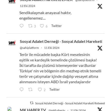
12 Eki 2024
Sendikalaşmak anayasal haktır,
engellenemez....
Twitter
3
6
Sosyal Adalet Derneği - Sosyal Adalet Hareketi
@sahiplatform
·
11 Eki 2024
Terör ile mücadele başka Kürt meselesinin
eşitlik ve kardeşlik temelinde çözülmesi başka!
İki tarafta da çözümü istemeyenler var.Bunlar
Türkiye' nin ve bölgenin din mezhep etnik temelli
terör ve çatışmalar içinde dağılıp vesayet altına
alınmasını isteyen ABD İsrail yandaşlarıdır
Twitter
2
Sosyal Adalet Derneği - Sosyal Adalet Hareketi Retweetlend
MK HABER TV
@mkhabertv
·
11 Eki 2024