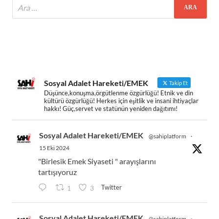
Sosyal Adalet Hareketi/EMEK
Takip Et
Düşünce,konuşma,örgütlenme özgürlüğü! Etnik ve din
kültürü özgürlüğü! Herkes için eşitlik ve insani ihtiyaçlar
hakkı! Güç,servet ve statünün yeniden dağıtımı!
Sosyal Adalet Hareketi/EMEK
@sahiplatform
·
15 Eki 2024
"Birlesik Emek Siyaseti " arayışlarını
tartışıyoruz
Twitter
1
3
Sosyal Adalet Hareketi/EMEK
@sahiplatform
·