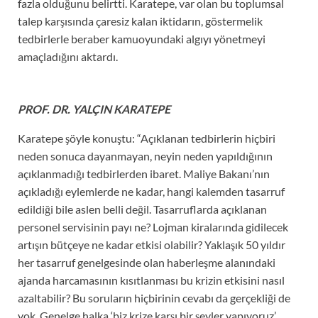
fazla olduğunu belirtti. Karatepe, var olan bu toplumsal
talep karşısında çaresiz kalan iktidarın, göstermelik
tedbirlerle beraber kamuoyundaki algıyı yönetmeyi
amaçladığını aktardı.
PROF. DR. YALÇIN KARATEPE
Karatepe şöyle konuştu: “Açıklanan tedbirlerin hiçbiri
neden sonuca dayanmayan, neyin neden yapıldığının
açıklanmadığı tedbirlerden ibaret. Maliye Bakanı’nın
açıkladığı eylemlerde ne kadar, hangi kalemden tasarruf
edildiği bile aslen belli değil. Tasarruflarda açıklanan
personel servisinin payı ne? Lojman kiralarında gidilecek
artışın bütçeye ne kadar etkisi olabilir? Yaklaşık 50 yıldır
her tasarruf genelgesinde olan haberleşme alanındaki
ajanda harcamasının kısıtlanması bu krizin etkisini nasıl
azaltabilir? Bu soruların hiçbirinin cevabı da gerçekliği de
yok. Genelge halka ‘biz krize karşı bir şeyler yapıyoruz’