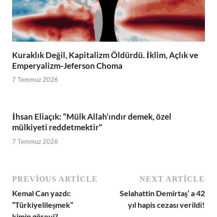
Kuraklık Değil, Kapitalizm Öldürdü. İklim, Açlık ve
Emperyalizm-Jeferson Choma
7 Temmuz 2026
İhsan Eliaçık: “Mülk Allah’ındır demek, özel
mülkiyeti reddetmektir”
7 Temmuz 2026
PREVIOUS ARTICLE
NEXT ARTICLE
Kemal Can yazdı:
Selahattin Demirtaş’ a 42
“Türkiyelileşmek”
yıl hapis cezası verildi!
kimin görevi?