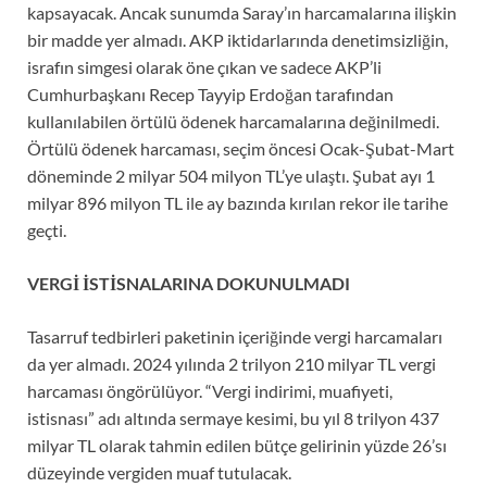
kapsayacak. Ancak sunumda Saray’ın harcamalarına ilişkin
bir madde yer almadı. AKP iktidarlarında denetimsizliğin,
israfın simgesi olarak öne çıkan ve sadece AKP’li
Cumhurbaşkanı Recep Tayyip Erdoğan tarafından
kullanılabilen örtülü ödenek harcamalarına değinilmedi.
Örtülü ödenek harcaması, seçim öncesi Ocak-Şubat-Mart
döneminde 2 milyar 504 milyon TL’ye ulaştı. Şubat ayı 1
milyar 896 milyon TL ile ay bazında kırılan rekor ile tarihe
geçti.
VERGİ İSTİSNALARINA DOKUNULMADI
Tasarruf tedbirleri paketinin içeriğinde vergi harcamaları
da yer almadı. 2024 yılında 2 trilyon 210 milyar TL vergi
harcaması öngörülüyor. “Vergi indirimi, muafiyeti,
istisnası” adı altında sermaye kesimi, bu yıl 8 trilyon 437
milyar TL olarak tahmin edilen bütçe gelirinin yüzde 26’sı
düzeyinde vergiden muaf tutulacak.