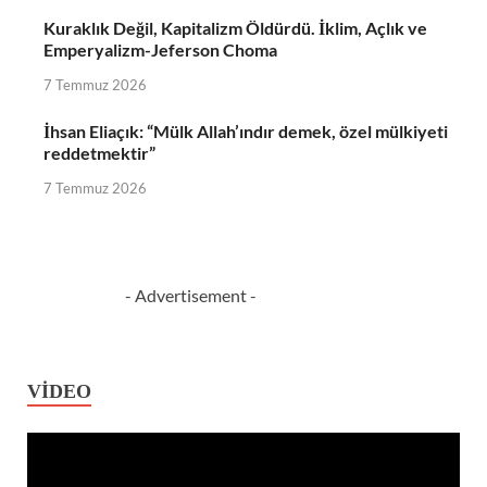
Kuraklık Değil, Kapitalizm Öldürdü. İklim, Açlık ve
Emperyalizm-Jeferson Choma
7 Temmuz 2026
İhsan Eliaçık: “Mülk Allah’ındır demek, özel mülkiyeti
reddetmektir”
7 Temmuz 2026
- Advertisement -
VIDEO
Video
oynatıcı