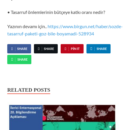
• Tasarruf önlemlerinin bütçeye katkı oranı nedir?
Yazının devamı için..
https://www.birgun.net/haber/sozde-
tasarruf-paketi-goz-bile-boyamadi-528934
SHARE
SHARE
PIN IT
SHARE
SHARE
RELATED POSTS