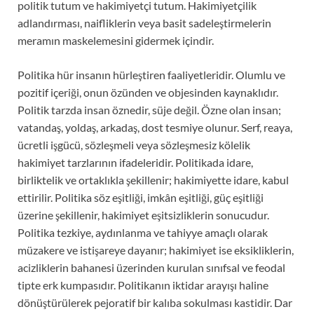
politik tutum ve hakimiyetçi tutum. Hakimiyetçilik
adlandırması, naifliklerin veya basit sadeleştirmelerin
meramın maskelemesini gidermek içindir.
Politika hür insanın hürleştiren faaliyetleridir. Olumlu ve
pozitif içeriği, onun özünden ve objesinden kaynaklıdır.
Politik tarzda insan öznedir, süje değil. Özne olan insan;
vatandaş, yoldaş, arkadaş, dost tesmiye olunur. Serf, reaya,
ücretli işgücü, sözleşmeli veya sözleşmesiz kölelik
hakimiyet tarzlarının ifadeleridir. Politikada idare,
birliktelik ve ortaklıkla şekillenir; hakimiyette idare, kabul
ettirilir. Politika söz eşitliği, imkân eşitliği, güç eşitliği
üzerine şekillenir, hakimiyet eşitsizliklerin sonucudur.
Politika tezkiye, aydınlanma ve tahiyye amaçlı olarak
müzakere ve istişareye dayanır; hakimiyet ise eksikliklerin,
acizliklerin bahanesi üzerinden kurulan sınıfsal ve feodal
tipte erk kumpasıdır. Politikanın iktidar arayışı haline
dönüştürülerek pejoratif bir kalıba sokulması kastidir. Dar