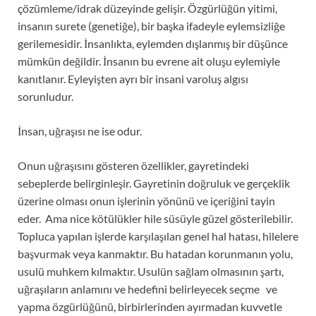
çözümleme/idrak düzeyinde gelişir. Özgürlüğün yitimi,
insanın surete (genetiğe), bir başka ifadeyle eylemsizliğe
gerilemesidir. İnsanlıkta, eylemden dışlanmış bir düşünce
mümkün değildir. İnsanın bu evrene ait oluşu eylemiyle
kanıtlanır. Eyleyişten ayrı bir insani varoluş algısı
sorunludur.
İnsan, uğraşısı ne ise odur.
Onun uğraşısını gösteren özellikler, gayretindeki
sebeplerde belirginleşir. Gayretinin doğruluk ve gerçeklik
üzerine olması onun işlerinin yönünü ve içeriğini tayin
eder. Ama nice kötülükler hile süsüyle güzel gösterilebilir.
Topluca yapılan işlerde karşılaşılan genel hal hatası, hilelere
başvurmak veya kanmaktır. Bu hatadan korunmanın yolu,
usulü muhkem kılmaktır. Usulün sağlam olmasının şartı,
uğraşıların anlamını ve hedefini belirleyecek seçme ve
yapma özgürlüğünü, birbirlerinden ayırmadan kuvvetle