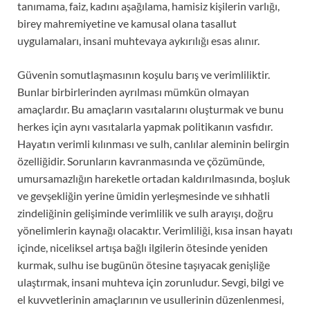
tanımama, faiz, kadını aşağılama, hamisiz kişilerin varlığı,
birey mahremiyetine ve kamusal olana tasallut
uygulamaları, insani muhtevaya aykırılığı esas alınır.
Güvenin somutlaşmasının koşulu barış ve verimliliktir.
Bunlar birbirlerinden ayrılması mümkün olmayan
amaçlardır. Bu amaçların vasıtalarını oluşturmak ve bunu
herkes için aynı vasıtalarla yapmak politikanın vasfıdır.
Hayatın verimli kılınması ve sulh, canlılar aleminin belirgin
özelliğidir. Sorunların kavranmasında ve çözümünde,
umursamazlığın hareketle ortadan kaldırılmasında, boşluk
ve gevşekliğin yerine ümidin yerleşmesinde ve sıhhatli
zindeliğinin gelişiminde verimlilik ve sulh arayışı, doğru
yönelimlerin kaynağı olacaktır. Verimliliği, kısa insan hayatı
içinde, niceliksel artışa bağlı ilgilerin ötesinde yeniden
kurmak, sulhu ise bugünün ötesine taşıyacak genişliğe
ulaştırmak, insani muhteva için zorunludur. Sevgi, bilgi ve
el kuvvetlerinin amaçlarının ve usullerinin düzenlenmesi,